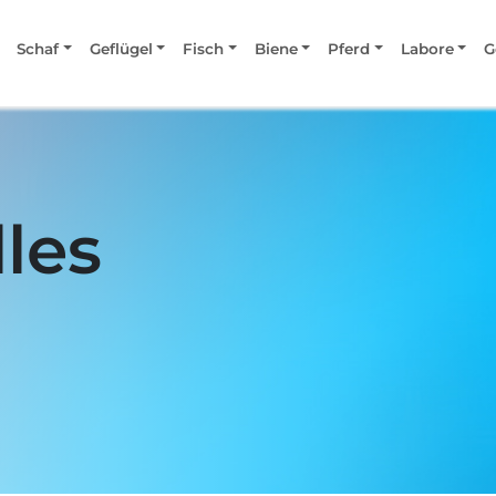
Schaf
Geflügel
Fisch
Biene
Pferd
Labore
G
les