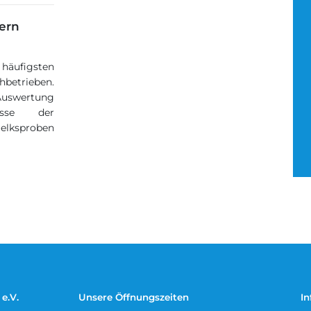
yern
häufigsten
hbetrieben.
Auswertung
isse der
elksproben
e.V.
Unsere Öffnungszeiten
In