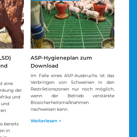
LSD)
ASP-Hygieneplan zum
und
Download
Im Falle eines ASP-Ausbruchs ist das
Verbringen von Schweinen in den
t eine
Restriktionszonen nur noch möglich,
ankung der
wenn der Betrieb verstärkte
Afrika und
Biosicherheitsmaßnahmen
 und
nachweisen kann.
ren
Weiterlesen >
s bereits
en in