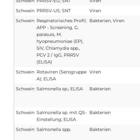
Schwein
PRRSV-EU; SNT
Viren
Schwein
PRRSV-US; SNT
Viren
Schwein
Respiratorisches Profil;
Bakterien, Viren
APP - Screening, G.
parasuis, M.
hyopneumoniae (EP),
SIV, Chlamydia spp.,
PCV 2 / IgG, PRRSV
(ELISA)
Schwein
Rotaviren (Serogruppe
Viren
A); ELISA
Schwein
Salmonella sp.; ELISA
Bakterien
Schwein
Salmonella sp. mit QS-
Bakterien
Einstellung; ELISA
Schwein
Salmonella spp.
Bakterien