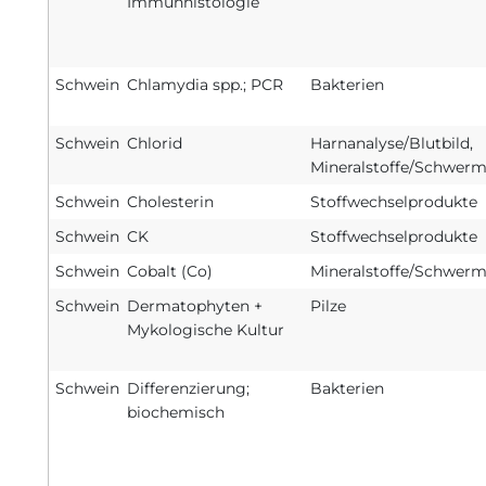
Immunhistologie
Schwein
Chlamydia spp.; PCR
Bakterien
Schwein
Chlorid
Harnanalyse/Blutbild,
Mineralstoffe/Schwerm
Schwein
Cholesterin
Stoffwechselprodukte
Schwein
CK
Stoffwechselprodukte
Schwein
Cobalt (Co)
Mineralstoffe/Schwerm
Schwein
Dermatophyten +
Pilze
Mykologische Kultur
Schwein
Differenzierung;
Bakterien
biochemisch