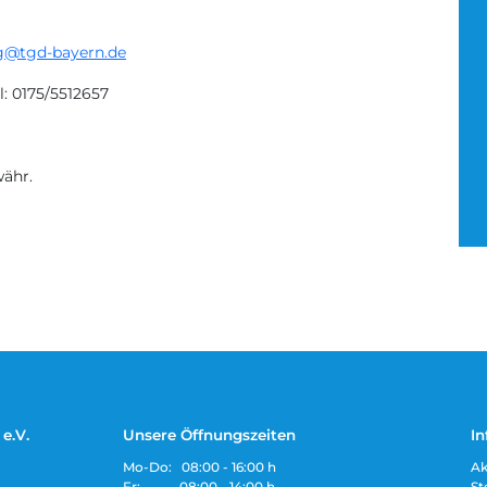
g@tgd-bayern.de
l: 0175/5512657
ähr.
e.V.
Unsere Öffnungszeiten
In
Mo-Do: 08:00 - 16:00 h
Ak
Fr: 08:00 - 14:00 h
St