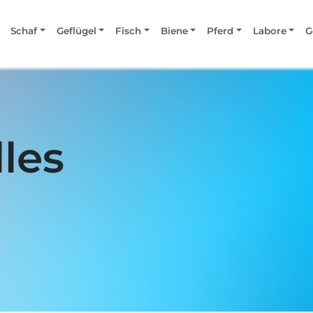
Schaf
Geflügel
Fisch
Biene
Pferd
Labore
G
les