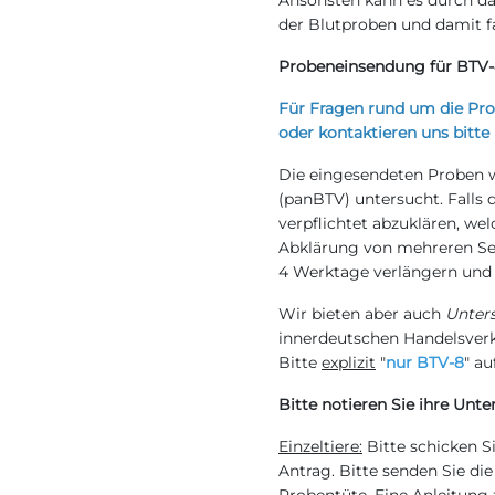
Ansonsten kann es durch da
der Blutproben und damit 
Probeneinsendung für BTV
Für Fragen rund um die Pro
oder kontaktieren uns bitte
Die eingesendeten Proben 
(panBTV) untersucht. Falls d
verpflichtet abzuklären, we
Abklärung von mehreren Ser
4 Werktage verlängern und 
Wir bieten aber auch
Unters
innerdeutschen Handelsverke
Bitte
explizit
"
nur BTV-8
" a
Bitte notieren Sie ihre Un
Einzeltiere:
Bitte schicken 
Antrag. Bitte senden Sie di