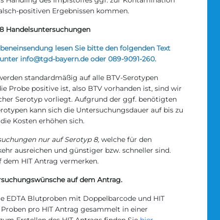
s Handling des Impfstoffes ggf. zur Kontamination
falsch-positiven Ergebnissen kommen.
-8 Handelsuntersuchungen
beneinsendung lesen Sie bitte den folgenden Text
 unter info@tgd-bayern.de oder 089-9091-260.
werden standardmäßig auf alle BTV-Serotypen
ie Probe positive ist, also BTV vorhanden ist, sind wir
lcher Serotyp vorliegt. Aufgrund der ggf. benötigten
otypen kann sich die Untersuchungsdauer auf bis zu
die Kosten erhöhen sich.
uchungen nur auf Serotyp 8,
welche für den
hr ausreichen und günstiger bzw. schneller sind.
uf dem HIT Antrag vermerken.
tersuchungswünsche auf dem Antrag.
Sie EDTA Blutproben mit Doppelbarcode und HIT
e Proben pro HIT Antrag gesammelt in einer