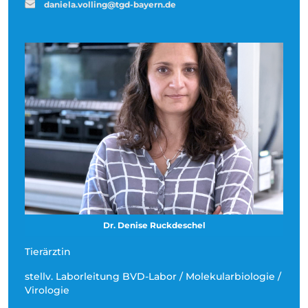
daniela.volling@tgd-bayern.de
Dr. Denise Ruckdeschel
Tierärztin
stellv. Laborleitung BVD-Labor / Molekularbiologie /
Virologie