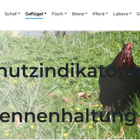
Schaf
Geflügel
Fisch
Biene
Pferd
Labore
G
hutzindikatore
ennenhaltung