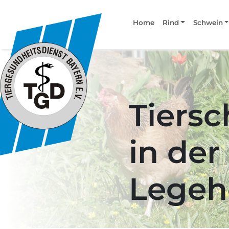
Home
Rind
Schwein
Tiersc
in der
Legeh