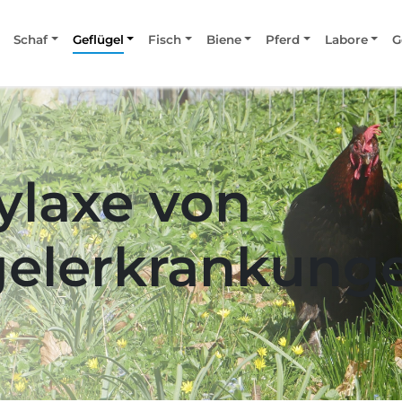
Schaf
Geflügel
Fisch
Biene
Pferd
Labore
G
ylaxe von
gelerkrankung