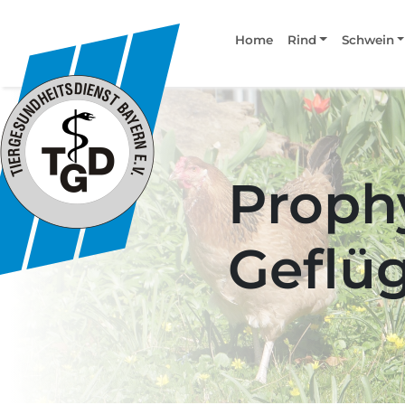
Home
Rind
Schwein
Proph
Geflü